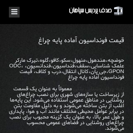
قیمت فونداسیون آماده پایه چراغ
حوضچه،هندهول،منهول،سکو،کافو،گلوه،تیرک مارکر
علمک شناسایی،سقف،فنداسیون،فندانسیون، ODC،
GPON،جی پان،کانال انتقال،درب و کلاف، قیمت
فونداسیون آماده پایه چراغ
پایه چراغ روشنایی بتنی
معمولاً به عنوان یک قسمت
از زیرساخت یا سازه‌های شهری برای نصب چراغ‌های
روشنایی در مناطق عمومی استفاده می‌شود. این پایه‌ها
اغلب از بتن ساخته می‌شوند و به دلیل مقاومت بتن
در برابر عوامل محیطی مختلف مانند آب و هوا، پایداری
و طول عمر بالا، به عنوان یک گزینه محبوب برای نصب
چراغ‌های روشنایی در فضاهای عمومی محسوب
می‌شوند.