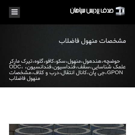
مشخصات منهول فاضلاب
حوضچه،هندهول،منهول،سکو،کافو،گلوه،تیرک مارکر
علمک شناسایی،سقف،فنداسیون،فندانسیون، ODC،
GPON،جی پان،کانال انتقال،درب و کلاف،مشخصات
منهول فاضلاب