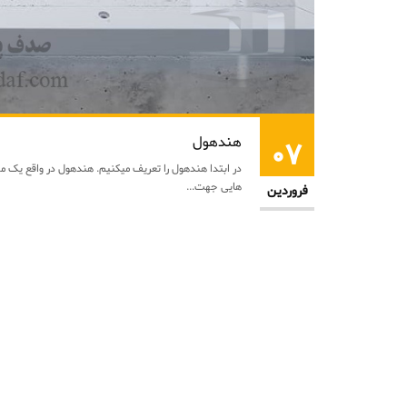
هندهول
۰۷
در ابتدا هندهول را تعریف میکنیم. هندهول در واقع یک محفظه
هایی جهت...
فروردین