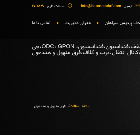
ایمیل:
info@beton-sadaf.com
ساعات کاری:
۸:۳۰-۱۷
صدف پردیس سپاهان
معرفی مدیریت
تماس با ما
حوضچه،هندهول،منهول،سکو،کافو،گلوه،تیرک مارکر علمک شناسایی،سقف،فنداسیون،فندانسیون، ODC، GPON،جی
کانال انتقال،درب و کلاف،فرق منهول و هندهول
خانه
مقالات
فرق منهول و هندهول