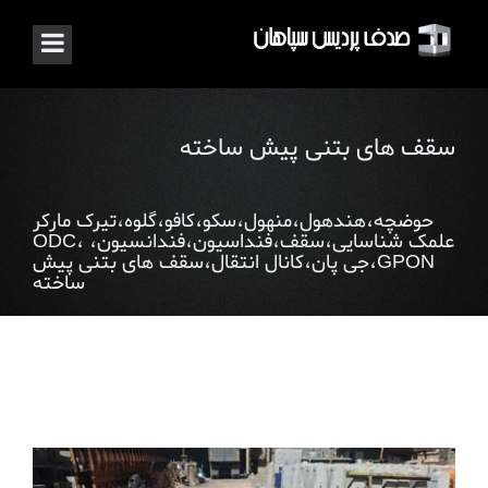
سقف‌ های بتنی پیش‌ ساخته
حوضچه،هندهول،منهول،سکو،کافو،گلوه،تیرک مارکر
علمک شناسایی،سقف،فنداسیون،فندانسیون، ODC،
GPON،جی پان،کانال انتقال،سقف‌ های بتنی پیش‌
ساخته