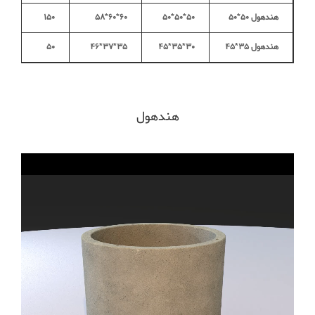
هندهول ۵۰*۵۰
۵۰*۵۰*۵۰
۶۰*۶۰*۵۸
۱۵۰
هندهول ۳۵*۴۵
۳۰*۳۵*۴۵
۳۵*۳۷*۴۶
۵۰
هندهول