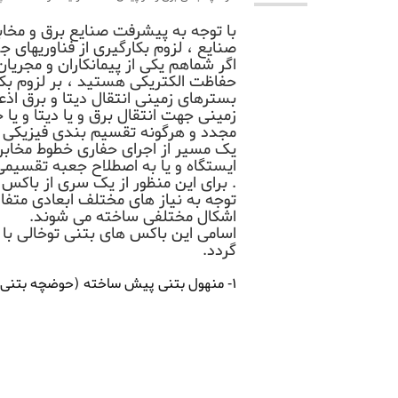
با توجه به پیشرفت صنایع برق و مخاب
صنایع ، لزوم بکارگیری از فناوریهای ج
اگر شماهم یکی از پیمانکاران و مجریان
حفاظت الکتریکی هستید ، بر لزوم بکا
بسترهای زمینی انتقال دیتا و برق اذعا
زمینی جهت انتقال برق و یا دیتا و یا
مجدد و هرگونه تقسیم بندی فیزیکی د
یک مسیر از اجرای حفاری خطوط مخابرا
ایستگاه و یا به اصطلاح جعبه تقسیمی 
. برای این منظور از یک سری از باکس 
توجه به نیاز های مختلف ابعادی متفا
اشکال مختلفی ساخته می شوند.
اسامی این باکس های بتنی توخالی با
گردد.
۱- منهول بتنی پیش ساخته (حوضچه بتنی)
۲- هندهول بتنی پیش ساخته
۳- حوضچه بتنی مخابراتی
۴-حوضچه های بتنی کنترل ترافیک