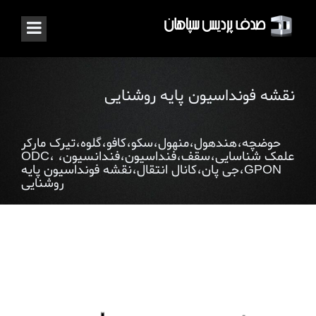
نقشه فونداسیون پایه روشنایی
حوضچه،هندهول،منهول،سکو،کافو،گلوه،تیرک مارکر
علمک شناسایی،سقف،فنداسیون،فندانسیون، ODC،
GPON،جی پان،کانال انتقال،نقشه فونداسیون پایه
روشنایی